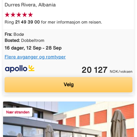
Durres Rivera, Albania
Ring
21 49 39 00
for mer informasjon om reisen.
Fra:
Bodø
Bosted:
Dobbeltrom
16 dager, 12 Sep - 28 Sep
Flere avganger og romtyper
20 127
NOK/voksen
Velg
Nær stranden