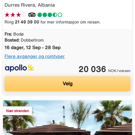
Durres Rivera, Albania
Ring
21 49 39 00
for mer informasjon om reisen.
Fra:
Bodø
Bosted:
Dobbeltrom
16 dager, 12 Sep - 28 Sep
Flere avganger og romtyper
20 036
NOK/voksen
Velg
Nær stranden