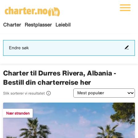
Charter
Restplasser
Leiebil
End
Endre søk
søk
Charter til Durres Rivera, Albania -
Bestill din charterreise her
Sortering

Slik sorterer vi resultatet
Nær stranden