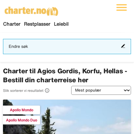
Charter
Restplasser
Leiebil
End
Endre søk
søk
Charter til Agios Gordis, Korfu, Hellas -
Bestill din charterreise her
Sortering

Slik sorterer vi resultatet
Apollo Mondo
Apollo Mondo Duo