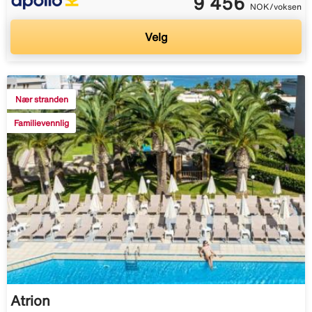
9 456
NOK/voksen
Velg
Nær stranden
Familievennlig
Atrion