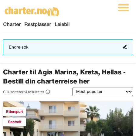
Charter
Restplasser
Leiebil
End
Endre søk
søk
Charter til Agia Marina, Kreta, Hellas -
Bestill din charterreise her
Sortering

Slik sorterer vi resultatet
Etterspurt
Sentralt