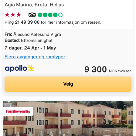
Agia Marina, Kreta, Hellas
Ring
21 49 39 00
for mer informasjon om reisen.
Fra:
Ålesund Aalesund Vigra
Bosted:
Ettromsleilighet
7 dager, 24 Apr - 1 May
Flere avganger og romtyper
9 300
NOK/voksen
Velg
Familievennlig