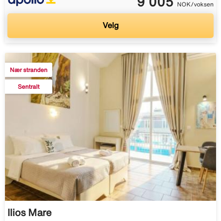
9 005
NOK/voksen
Velg
Nær stranden
Sentralt
Ilios Mare