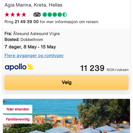
Agia Marina, Kreta, Hellas
Ring
21 49 39 00
for mer informasjon om reisen.
Fra:
Ålesund Aalesund Vigra
Bosted:
Dobbeltrom
7 dager, 8 May - 15 May
Flere avganger og romtyper
11 239
NOK/voksen
Velg
Nær stranden
Familievennlig