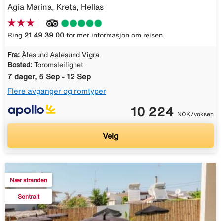
Agia Marina, Kreta, Hellas
Ring
21 49 39 00
for mer informasjon om reisen.
Fra:
Ålesund Aalesund Vigra
Bosted:
Toromsleilighet
7 dager, 5 Sep - 12 Sep
Flere avganger og romtyper
10 224
NOK/voksen
Velg
Nær stranden
Sentralt