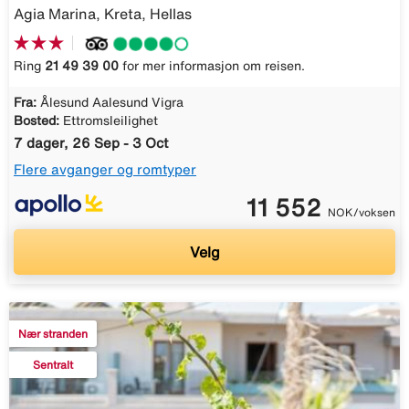
Agia Marina, Kreta, Hellas
Ring
21 49 39 00
for mer informasjon om reisen.
Fra:
Ålesund Aalesund Vigra
Bosted:
Ettromsleilighet
7 dager, 26 Sep - 3 Oct
Flere avganger og romtyper
11 552
NOK/voksen
Velg
Nær stranden
Sentralt