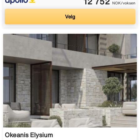
12 752
NOK/voksen
Velg
Okeanis Elysium