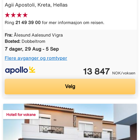
Agii Apostoli, Kreta, Hellas
Ring
21 49 39 00
for mer informasjon om reisen.
Fra:
Ålesund Aalesund Vigra
Bosted:
Dobbeltrom
7 dager, 29 Aug - 5 Sep
Flere avganger og romtyper
13 847
NOK/voksen
Velg
Hotell for voksne