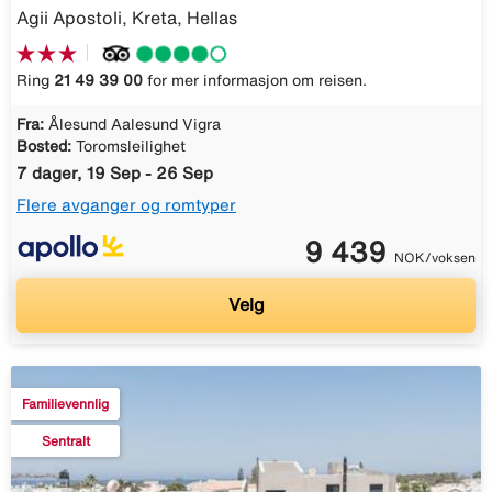
Agii Apostoli, Kreta, Hellas
Ring
21 49 39 00
for mer informasjon om reisen.
Fra:
Ålesund Aalesund Vigra
Bosted:
Toromsleilighet
7 dager, 19 Sep - 26 Sep
Flere avganger og romtyper
9 439
NOK/voksen
Velg
Familievennlig
Sentralt