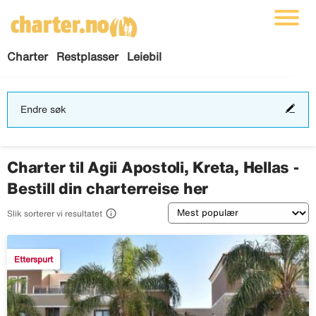
Charter
Restplasser
Leiebil
End
Endre søk
søk
Charter til Agii Apostoli, Kreta, Hellas -
Bestill din charterreise her
Sortering

Slik sorterer vi resultatet
Etterspurt