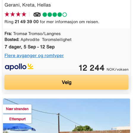
Gerani, Kreta, Hellas
Ring
21 49 39 00
for mer informasjon om reisen.
Fra:
Tromsø Tromso/Langnes
Bosted:
Aphrodite  Toromsleilighet
7 dager, 5 Sep - 12 Sep
Flere avganger og romtyper
12 244
NOK/voksen
Velg
Nær stranden
Etterspurt