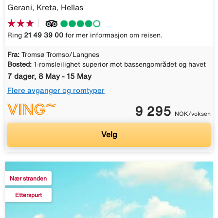
Gerani, Kreta, Hellas
Ring
21 49 39 00
for mer informasjon om reisen.
Fra:
Tromsø Tromso/Langnes
Bosted:
1-romsleilighet superior mot bassengområdet og havet
7 dager, 8 May - 15 May
Flere avganger og romtyper
9 295
NOK/voksen
Velg
Nær stranden
Etterspurt