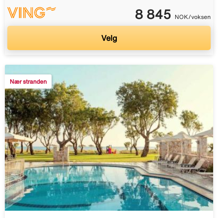
8 845
NOK/voksen
Velg
Nær stranden