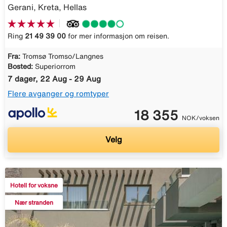
Gerani, Kreta, Hellas
Ring
21 49 39 00
for mer informasjon om reisen.
Fra:
Tromsø Tromso/Langnes
Bosted:
Superiorrom
7 dager, 22 Aug - 29 Aug
Flere avganger og romtyper
18 355
NOK/voksen
Velg
Hotell for voksne
Nær stranden