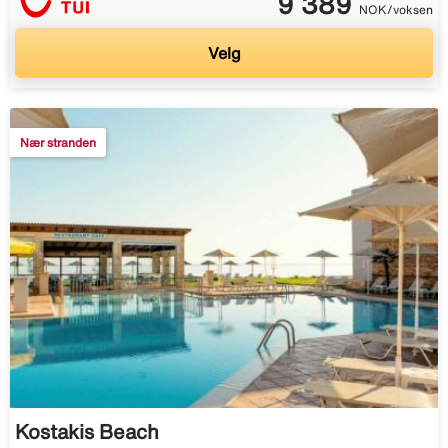
9 389
NOK/voksen
Velg
Nær stranden
Kostakis Beach