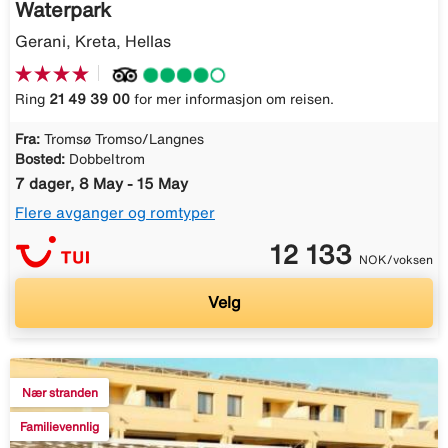
Waterpark
Gerani, Kreta, Hellas
Ring
21 49 39 00
for mer informasjon om reisen.
Fra:
Tromsø Tromso/Langnes
Bosted:
Dobbeltrom
7 dager, 8 May - 15 May
Flere avganger og romtyper
12 133
NOK/voksen
Velg
Nær stranden
Familievennlig