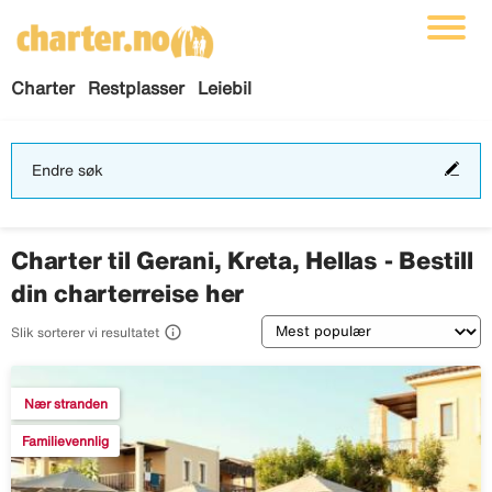
Charter
Restplasser
Leiebil
End
Endre søk
søk
Charter til Gerani, Kreta, Hellas - Bestill
din charterreise her
Sortering

Slik sorterer vi resultatet
Nær stranden
Familievennlig