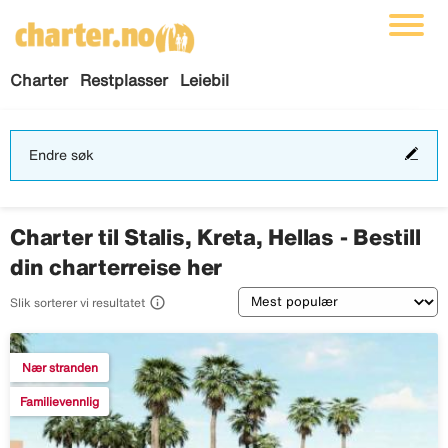
Charter
Restplasser
Leiebil
End
Endre søk
søk
Charter til Stalis, Kreta, Hellas - Bestill
din charterreise her
Sortering

Slik sorterer vi resultatet
Nær stranden
Familievennlig