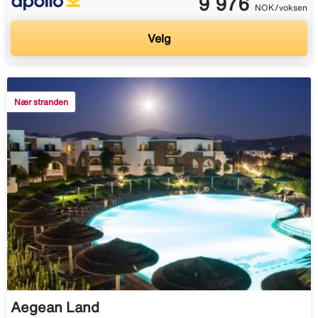
9 976
NOK/voksen
Velg
Nær stranden
Aegean Land