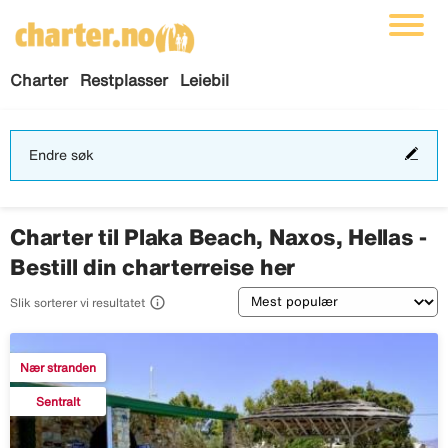
Charter
Restplasser
Leiebil
End
Endre søk
søk
Charter til Plaka Beach, Naxos, Hellas -
Bestill din charterreise her
Sortering

Slik sorterer vi resultatet
Nær stranden
Sentralt