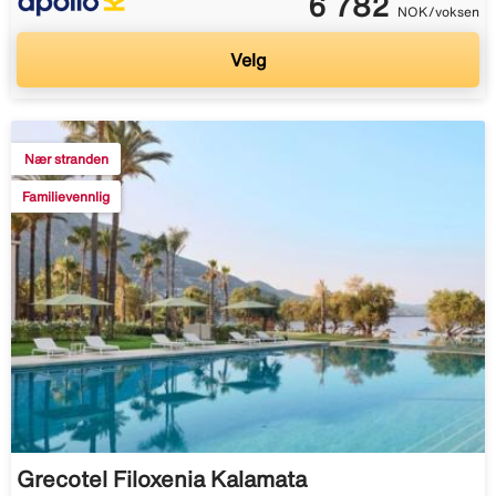
6 782
NOK/voksen
Velg
Nær stranden
Familievennlig
Grecotel Filoxenia Kalamata