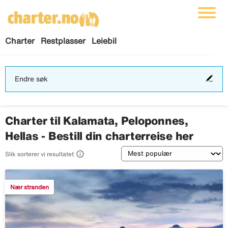
Charter
Restplasser
Leiebil
End
Endre søk
søk
Charter til Kalamata, Peloponnes,
Hellas - Bestill din charterreise her
Sortering

Slik sorterer vi resultatet
Nær stranden