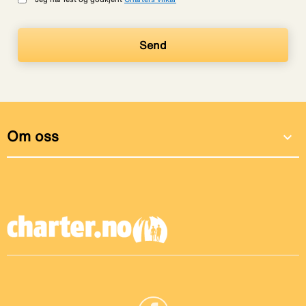
Om oss
expand_more