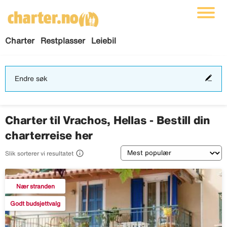
Charter
Restplasser
Leiebil
End
Endre søk
søk
Charter til Vrachos, Hellas - Bestill din
charterreise her
Sortering

Slik sorterer vi resultatet
Nær stranden
Godt budsjettvalg