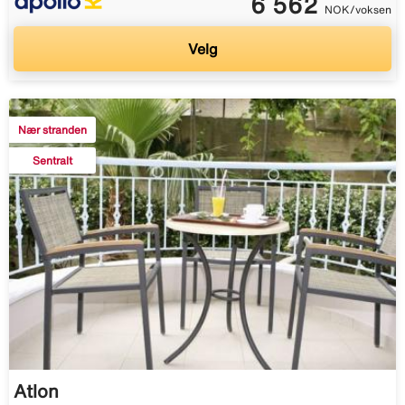
6 562
NOK/voksen
Velg
Nær stranden
Sentralt
Atlon