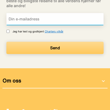
beste og billigste reisene til alle verdens hjørner før
alle andre!
Jeg har lest og godkjent
Charters vilkår
Om oss
expand_more