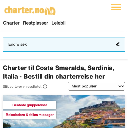
Charter
Restplasser
Leiebil
End
Endre søk
søk
Charter til Costa Smeralda, Sardinia,
Italia - Bestill din charterreise her
Sortering

Slik sorterer vi resultatet
Guidede gruppereiser
Reiseledere & felles middager