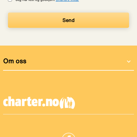
Om oss
expand_more