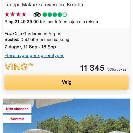
Tucepi, Makarska rivieraen, Kroatia
Ring
21 49 39 00
for mer informasjon om reisen.
Fra:
Oslo Gardermoen Airport
Bosted:
Dobbeltrom med balkong
7 dager, 11 Sep - 18 Sep
Flere avganger og romtyper
11 345
NOK/voksen
Velg
Nær stranden
Sentralt