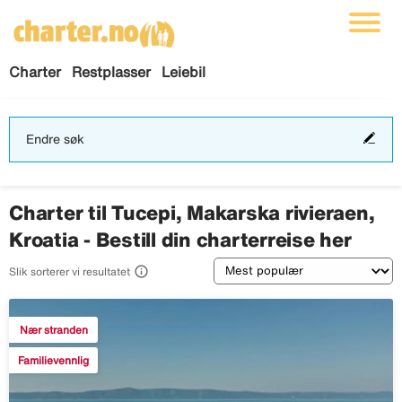
Charter
Restplasser
Leiebil
End
Endre søk
søk
Charter til Tucepi, Makarska rivieraen,
Kroatia - Bestill din charterreise her
Sortering

Slik sorterer vi resultatet
Nær stranden
Familievennlig