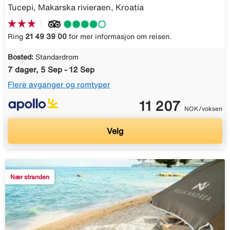
Tucepi, Makarska rivieraen, Kroatia
Ring
21 49 39 00
for mer informasjon om reisen.
Bosted:
Standardrom
7 dager, 5 Sep - 12 Sep
Flere avganger og romtyper
11 207
NOK/voksen
Velg
Nær stranden