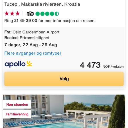
Tucepi, Makarska rivieraen, Kroatia
Ring
21 49 39 00
for mer informasjon om reisen.
Fra:
Oslo Gardermoen Airport
Bosted:
Ettromsleilighet
7 dager, 22 Aug - 29 Aug
Flere avganger og romtyper
4 473
NOK/voksen
Velg
Nær stranden
Familievennlig