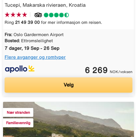
Tucepi, Makarska rivieraen, Kroatia
Ring
21 49 39 00
for mer informasjon om reisen.
Fra:
Oslo Gardermoen Airport
Bosted:
Ettromsleilighet
7 dager, 19 Sep - 26 Sep
Flere avganger og romtyper
6 269
NOK/voksen
Velg
Nær stranden
Familievennlig