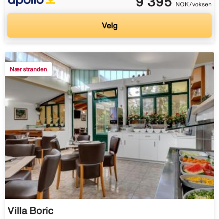
9 395
NOK/voksen
Velg
Nær stranden
Villa Boric