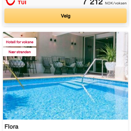
7 212
NOK/voksen
Velg
Hotell for voksne
Nær stranden
Flora