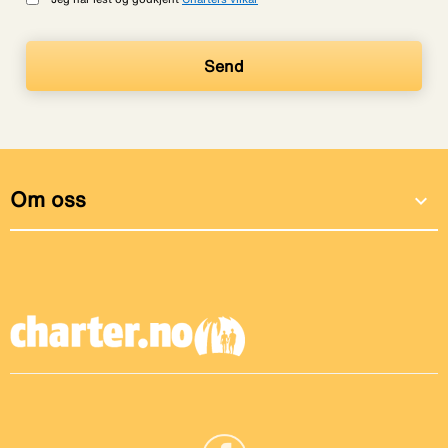
Om oss
expand_more