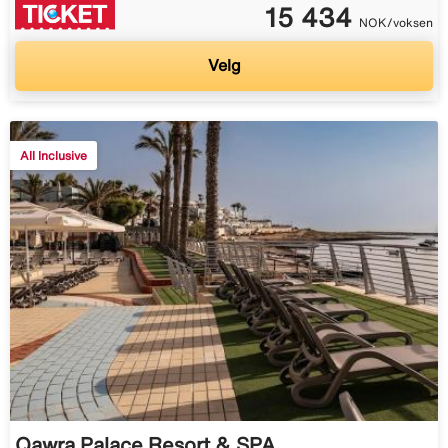
15 434
NOK/voksen
Velg
All Inclusive
Qawra Palace Resort & SPA