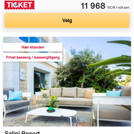
11 968
NOK/voksen
Velg
Nær stranden
Privat basseng / bassengtilgang
Salini Resort