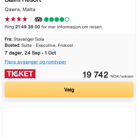
Qawra, Malta
Ring
21 49 39 00
for mer informasjon om reisen.
Fra:
Stavanger Sola
Bosted:
Suite - Executive, Frokost
7 dager, 24 Sep - 1 Oct
Flere avganger og romtyper
19 742
NOK/voksen
Velg