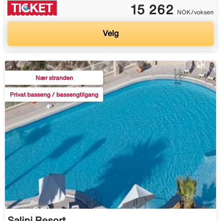
15 262
NOK/voksen
Velg
Nær stranden
Privat basseng / bassengtilgang
Salini Resort