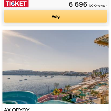
6 696
NOK/voksen
Velg
AX ODYCY