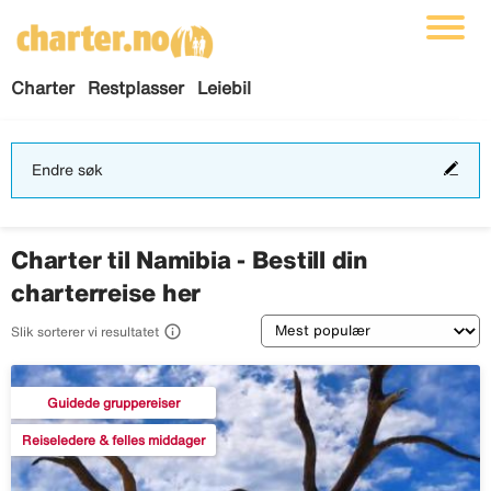
Charter
Restplasser
Leiebil
End
Endre søk
søk
Charter til Namibia - Bestill din
charterreise her
Sortering

Slik sorterer vi resultatet
Guidede gruppereiser
Reiseledere & felles middager