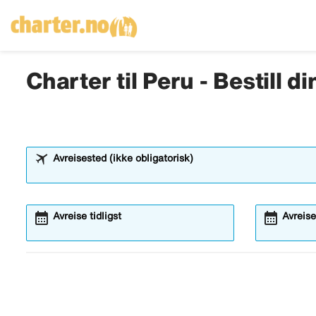
Charter til Peru - Bestill d
Avreisested (ikke obligatorisk)
calendar_month
calendar_month
Avreise tidligst
Avreise