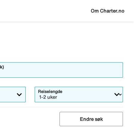
Om Charter.no
k)
Reiselengde
Endre søk