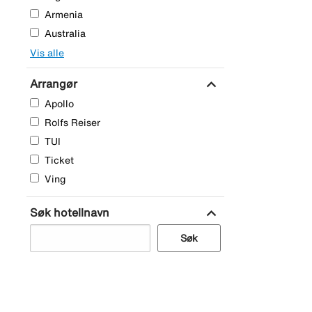
Armenia
Australia
Vis alle
expand_more
Arrangør
Apollo
Rolfs Reiser
TUI
Ticket
Ving
expand_more
Søk hotellnavn
Søk