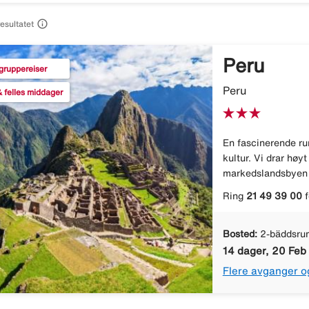

resultatet
Peru
gruppereiser
Peru
 felles middager
En fascinerende run
kultur. Vi drar høy
markedslandsbyen 
Ring
21 49 39 00
f
Bosted:
2-bäddsru
14 dager, 20 Feb
Flere avganger o