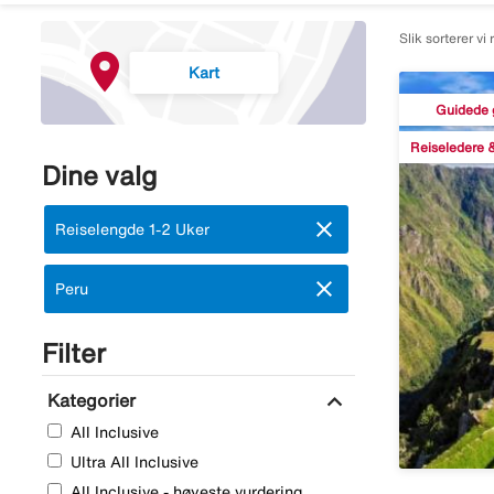
Slik sorterer vi 
Kart
Guidede 
Reiseledere &
Dine valg
close
Fjern:
Reiselengde 1-2 Uker
close
Fjern:
Peru
Filter
expand_more
Kategorier
All Inclusive
Ultra All Inclusive
All Inclusive - høyeste vurdering