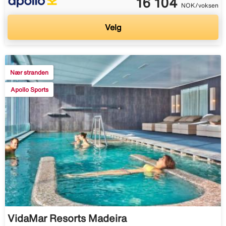
16 104
NOK/voksen
Velg
Nær stranden
Apollo Sports
VidaMar Resorts Madeira