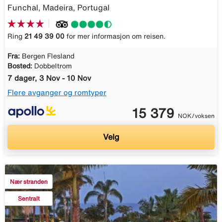
Funchal, Madeira, Portugal
Ring
21 49 39 00
for mer informasjon om reisen.
Fra:
Bergen Flesland
Bosted:
Dobbeltrom
7 dager, 3 Nov - 10 Nov
Flere avganger og romtyper
15 379
NOK/voksen
Velg
Nær stranden
Sentralt