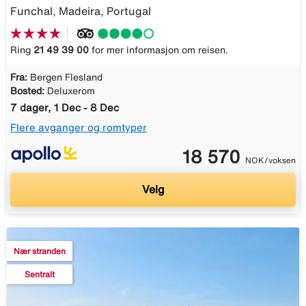
Funchal, Madeira, Portugal
Ring
21 49 39 00
for mer informasjon om reisen.
Fra:
Bergen Flesland
Bosted:
Deluxerom
7 dager, 1 Dec - 8 Dec
Flere avganger og romtyper
18 570
NOK/voksen
Velg
Nær stranden
Sentralt