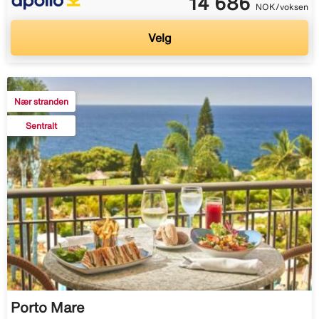
14 686
NOK/voksen
Velg
Nær stranden
Sentralt
Porto Mare