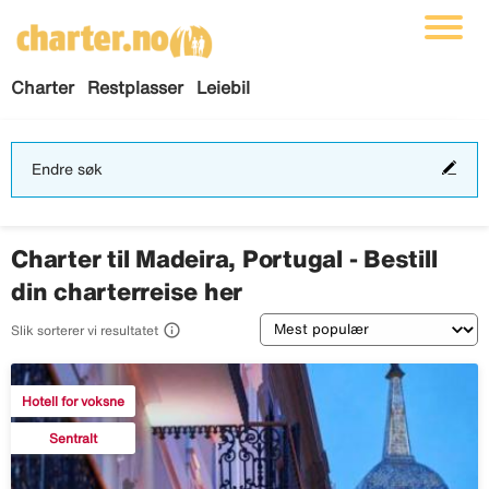
Charter
Restplasser
Leiebil
End
Endre søk
søk
Charter til Madeira, Portugal - Bestill
din charterreise her
Sortering

Slik sorterer vi resultatet
Hotell for voksne
Sentralt