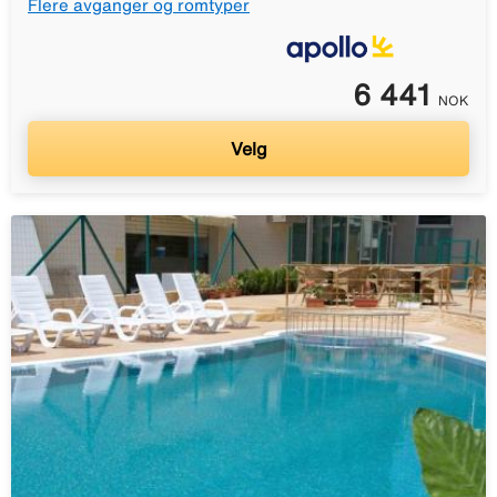
Flere avganger og romtyper
6 441
NOK
Velg