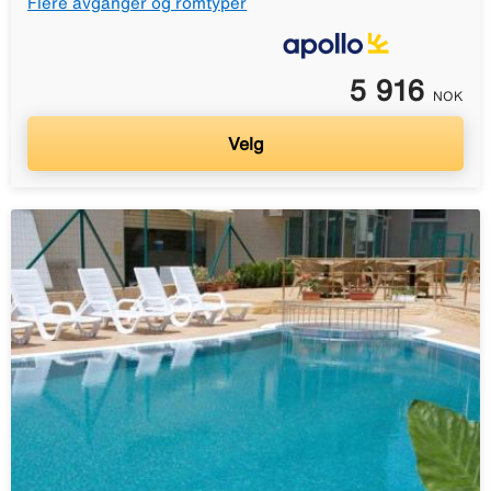
Flere avganger og romtyper
5 916
NOK
Velg