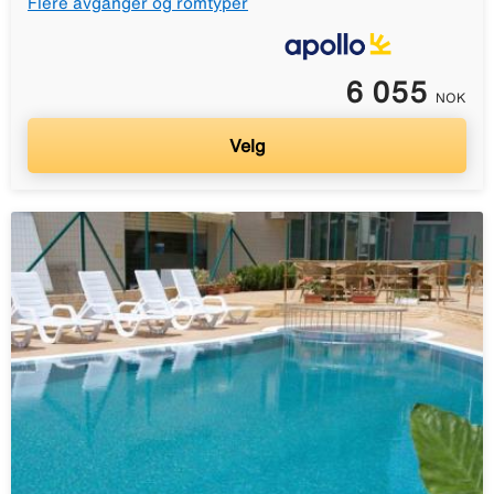
Flere avganger og romtyper
6 055
NOK
Velg