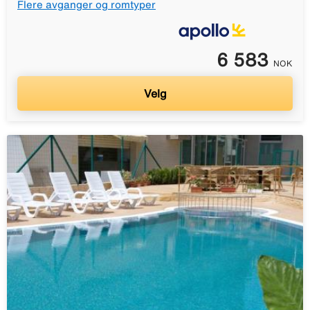
Flere avganger og romtyper
6 583
NOK
Velg