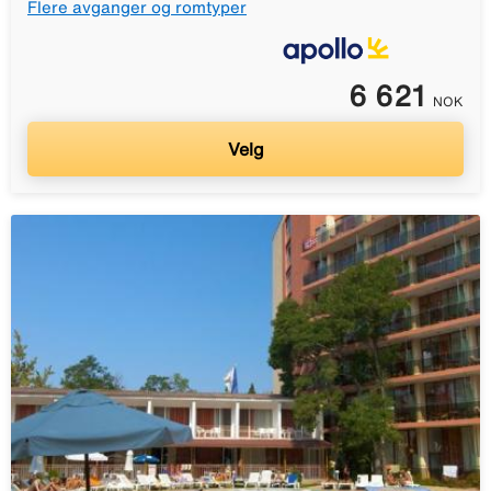
Flere avganger og romtyper
6 621
NOK
Velg