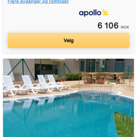
Flere avganger og romtyper
6 106
NOK
Velg