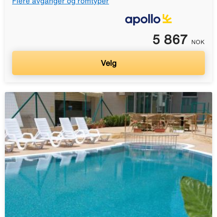
Flere avganger og romtyper
5 867
NOK
Velg