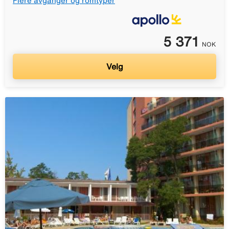
Flere avganger og romtyper
5 371
NOK
Velg