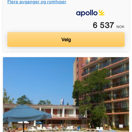
Flere avganger og romtyper
6 537
NOK
Velg