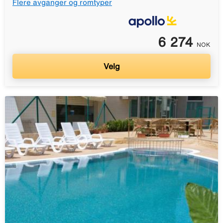
Flere avganger og romtyper
6 274
NOK
Velg