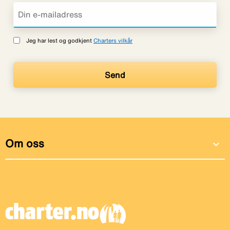
Jeg har lest og godkjent
Charters vilkår
Om oss
expand_more