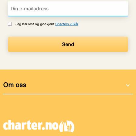
Jeg har lest og godkjent
Charters vilkår
Om oss
expand_more