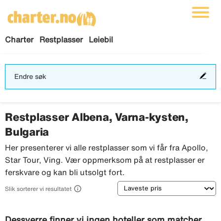
Charter
Restplasser
Leiebil
End
Endre søk
søk
Restplasser Albena, Varna-kysten,
Bulgaria
Her presenterer vi alle restplasser som vi får fra Apollo,
Star Tour, Ving. Vær oppmerksom på at restplasser er
ferskvare og kan bli utsolgt fort.
Sortering

Slik sorterer vi resultatet
Dessverre finner vi ingen hoteller som matcher