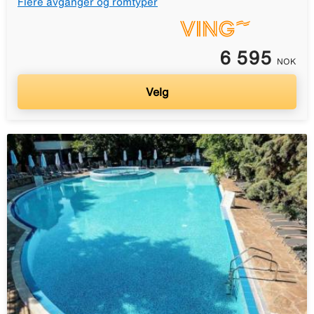
Flere avganger og romtyper
6 595
NOK
Velg