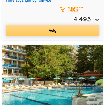
Flere avganger og romtyper
4 495
NOK
Velg