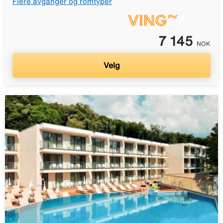
Flere avganger og romtyper
7 145
NOK
Velg