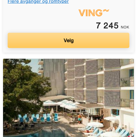
Flere avganger og romtyper
7 245
NOK
Velg