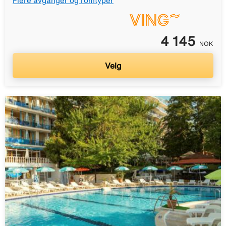
Flere avganger og romtyper
4 145
NOK
Velg