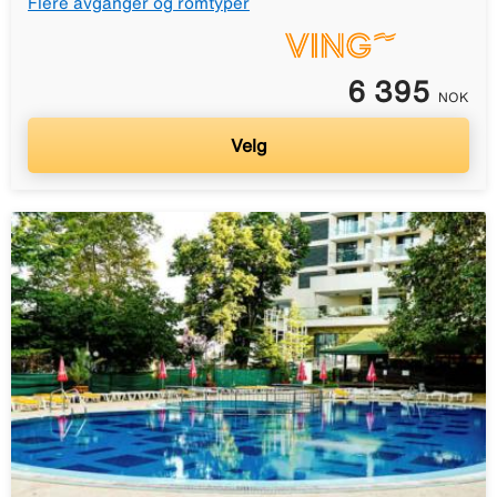
Flere avganger og romtyper
6 395
NOK
Velg