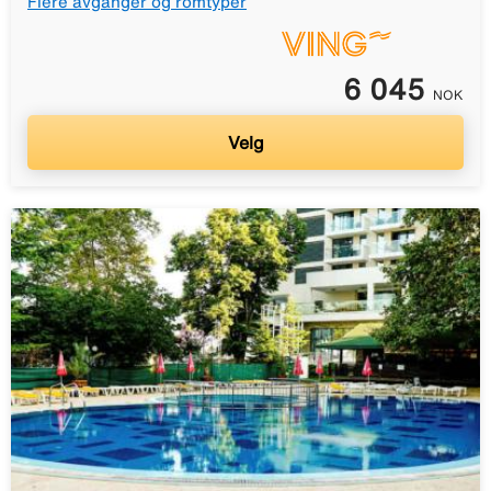
Flere avganger og romtyper
6 045
NOK
Velg