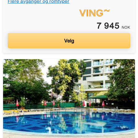
Flere avganger og romtyper
7 945
NOK
Velg