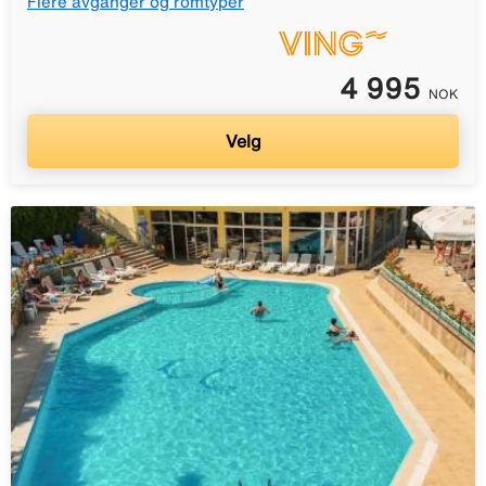
Flere avganger og romtyper
4 995
NOK
Velg