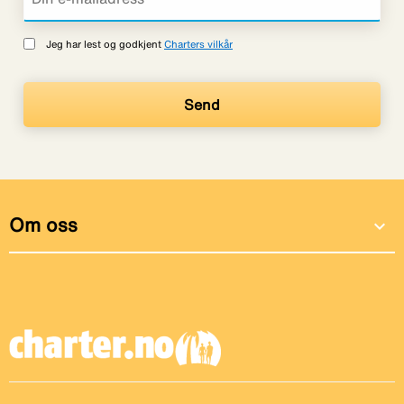
Jeg har lest og godkjent
Charters vilkår
Om oss
expand_more