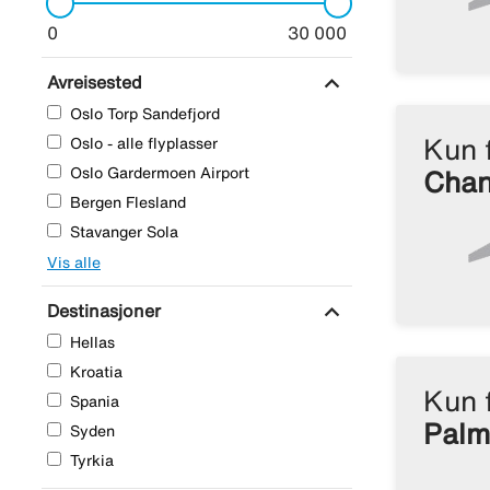
0
30 000
expand_more
Avreisested
Oslo Torp Sandefjord
Kun 
Oslo - alle flyplasser
Oslo Gardermoen Airport
Chan
Bergen Flesland
Stavanger Sola
Vis alle
expand_more
Destinasjoner
Hellas
Kroatia
Kun 
Spania
Palm
Syden
Tyrkia