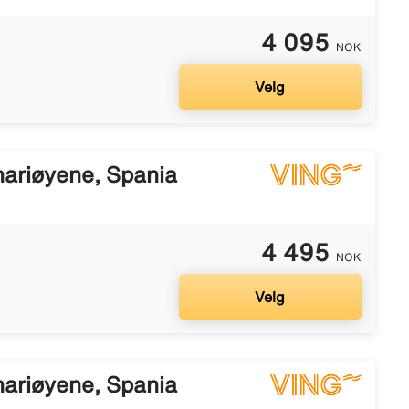
4 095
NOK
Velg
nariøyene, Spania
4 495
NOK
Velg
nariøyene, Spania