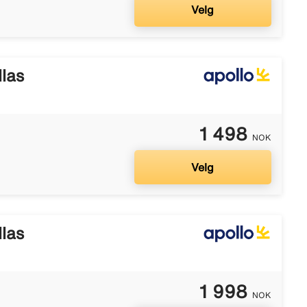
Velg
llas
1 498
NOK
Velg
llas
1 998
NOK