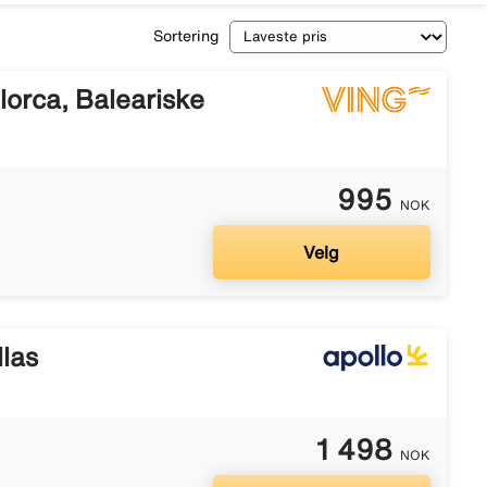
Sortering
orca, Baleariske
995
NOK
Velg
llas
1 498
NOK