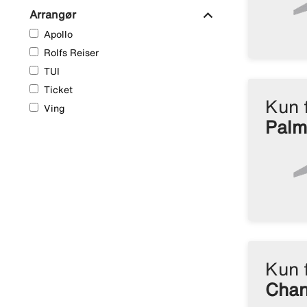
expand_more
Arrangør
Apollo
Rolfs Reiser
TUI
Ticket
Kun 
Ving
Palm
Kun 
Chan