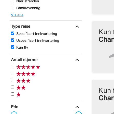
Nær stranden
Familievennlig
Vis alle
expand_more
Type reise
Kun 
Spesifisert innkvartering
Chan
Uspesifisert innkvartering
Kun fly
expand_more
Antall stjerner
Kun 
Chan
expand_more
Pris