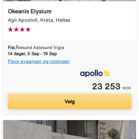
Okeanis Elysium
Agii Apostoli, Kreta, Hellas
Fra:
Ålesund Aalesund Vigra
14 dager, 5 Sep - 19 Sep
Flere avganger og romtyper
23 253
NOK
Velg