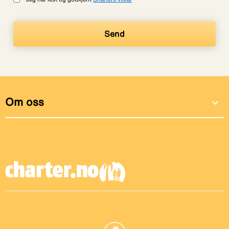
Om oss
expand_more