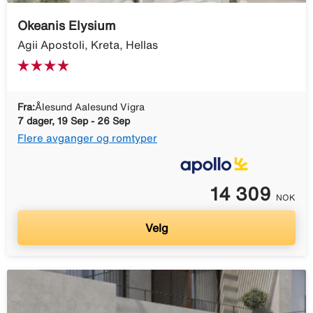
Okeanis Elysium
Agii Apostoli, Kreta, Hellas
Fra:
Ålesund Aalesund Vigra
7 dager, 19 Sep - 26 Sep
Flere avganger og romtyper
14 309
NOK
Velg