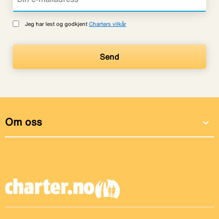
Jeg har lest og godkjent
Charters vilkår
Om oss
expand_more