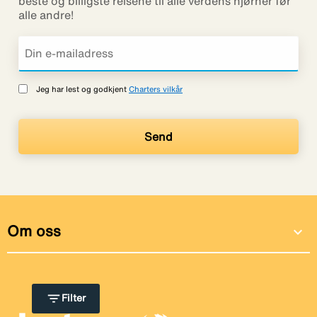
beste og billigste reisene til alle verdens hjørner før
alle andre!
Jeg har lest og godkjent
Charters vilkår
Om oss
expand_more
filter_list
Filter