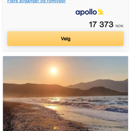
Flere avganger og romtyper
17 373
NOK
Velg