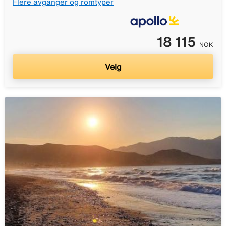
Flere avganger og romtyper
18 115
NOK
Velg