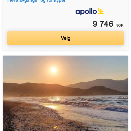
Flere avganger og romtyper
9 746
NOK
Velg