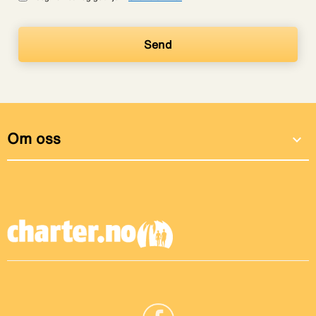
Om oss
expand_more