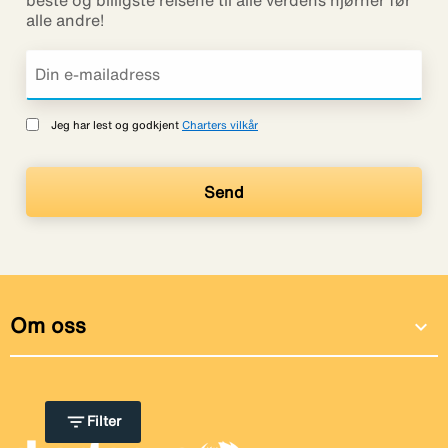
alle andre!
Jeg har lest og godkjent
Charters vilkår
Om oss
expand_more
filter_list
Filter