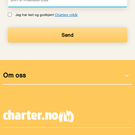
Jeg har lest og godkjent
Charters vilkår
Om oss
expand_more