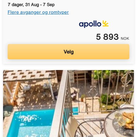
7 dager, 31 Aug - 7 Sep
Flere avganger og romtyper
5 893
NOK
Velg