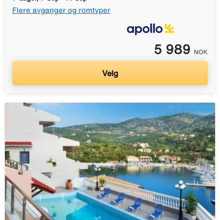
Flere avganger og romtyper
5 989
NOK
Velg