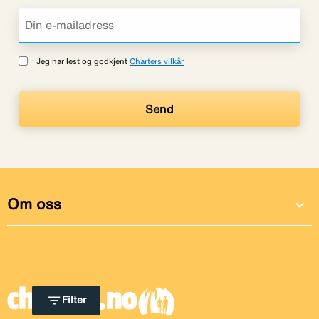
Jeg har lest og godkjent
Charters vilkår
Om oss
expand_more
filter_list
Filter