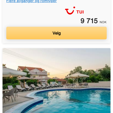
Flere avganger og romtyper
9 715
NOK
Velg