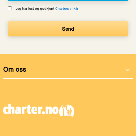
Jeg har lest og godkjent
Charters vilkår
Om oss
expand_more