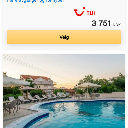
Flere avganger og romtyper
3 751
NOK
Velg