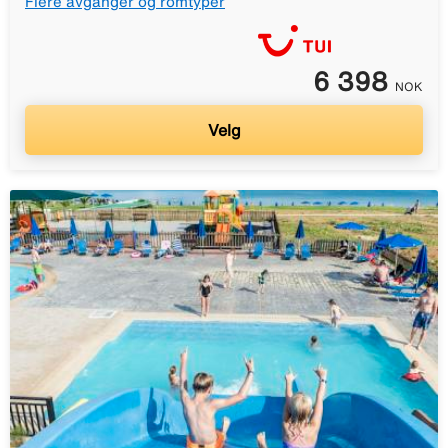
Flere avganger og romtyper
6 398
NOK
Velg