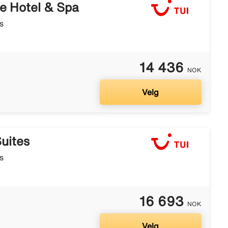
e Hotel & Spa
s
14 436
NOK
Velg
uites
s
16 693
NOK
Velg