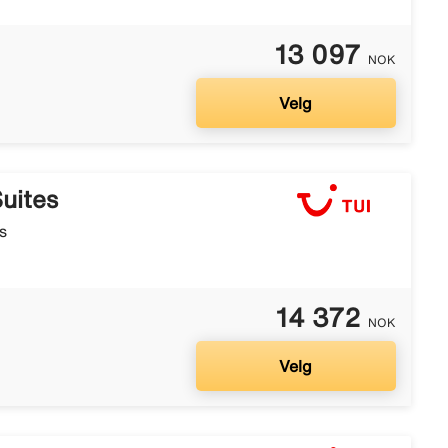
13 097
NOK
Velg
uites
s
14 372
NOK
Velg