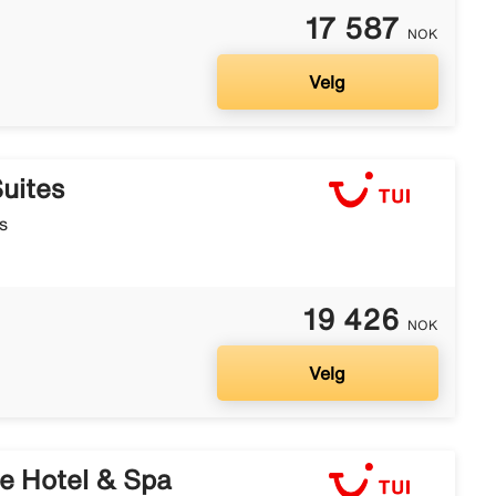
17 587
NOK
Velg
uites
s
19 426
NOK
Velg
e Hotel & Spa