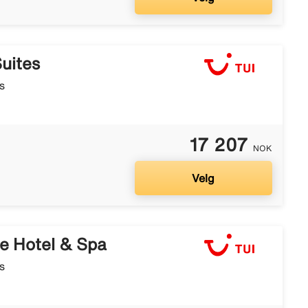
uites
s
17 207
NOK
Velg
e Hotel & Spa
s