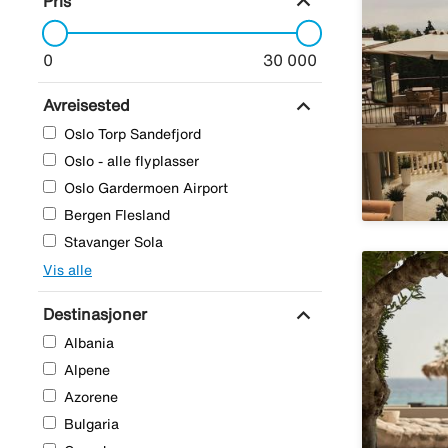
expand_more
Pris
0
30 000
expand_more
Avreisested
Oslo Torp Sandefjord
Oslo - alle flyplasser
Oslo Gardermoen Airport
Bergen Flesland
Stavanger Sola
Vis alle
expand_more
Destinasjoner
Albania
Alpene
Azorene
Bulgaria