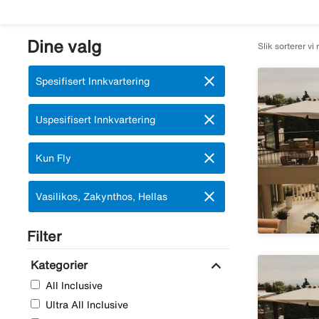
Dine valg
Slik sorterer vi 
close
Fjern:
Spesifisert Innkvartering
close
Fjern:
Uspesifisert Innkvartering
close
Fjern:
Kun Fly
close
Fjern:
Vasilikos, Zakynthos, Hellas
Filter
expand_more
Kategorier
All Inclusive
Ultra All Inclusive