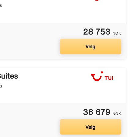
s
28 753
NOK
Velg
uites
s
36 679
NOK
Velg