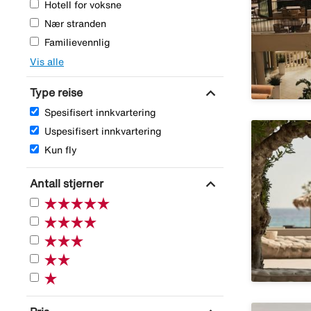
Hotell for voksne
Nær stranden
Familievennlig
Vis alle
expand_more
Type reise
Spesifisert innkvartering
Uspesifisert innkvartering
Kun fly
expand_more
Antall stjerner