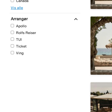
Canada
Vis alle
expand_more
Arrangør
Apollo
Rolfs Reiser
TUI
Ticket
Ving