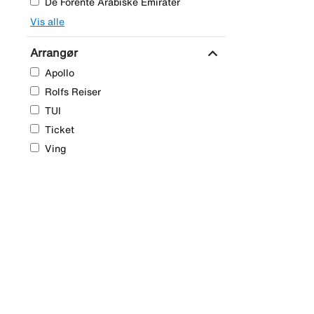
De Forente Arabiske Emirater
Vis alle
expand_more
Arrangør
Apollo
Rolfs Reiser
TUI
Ticket
Ving