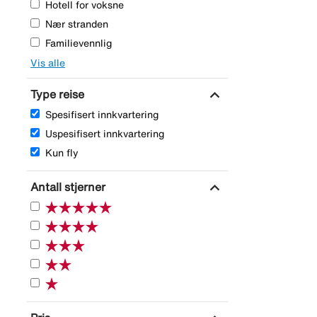
Hotell for voksne
Nær stranden
Familievennlig
Vis alle
expand_more
Type reise
Spesifisert innkvartering
Uspesifisert innkvartering
Kun fly
expand_more
Antall stjerner