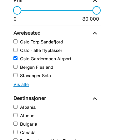
expand_more
Pris
0
30 000
expand_more
Avreisested
Oslo Torp Sandefjord
Oslo - alle flyplasser
Oslo Gardermoen Airport
Bergen Flesland
Stavanger Sola
Vis alle
expand_more
Destinasjoner
Albania
Alpene
Bulgaria
Canada