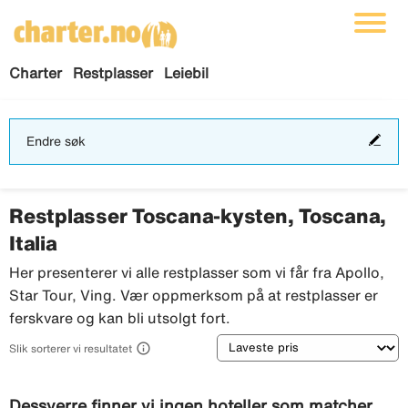
Charter
Restplasser
Leiebil
End
Endre søk
søk
Restplasser Toscana-kysten, Toscana,
Italia
Her presenterer vi alle restplasser som vi får fra Apollo,
Star Tour, Ving. Vær oppmerksom på at restplasser er
ferskvare og kan bli utsolgt fort.
Sortering

Slik sorterer vi resultatet
Dessverre finner vi ingen hoteller som matcher