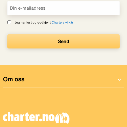
Jeg har lest og godkjent
Charters vilkår
Om oss
expand_more