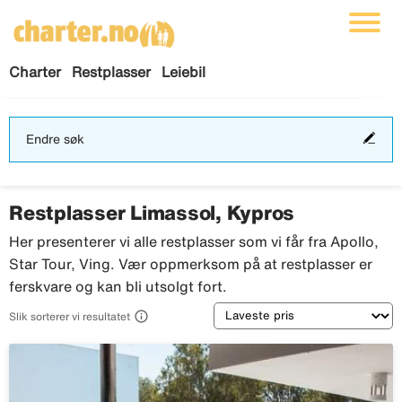
Charter
Restplasser
Leiebil
End
Endre søk
søk
Restplasser Limassol, Kypros
Her presenterer vi alle restplasser som vi får fra Apollo,
Star Tour, Ving. Vær oppmerksom på at restplasser er
ferskvare og kan bli utsolgt fort.
Sortering

Slik sorterer vi resultatet