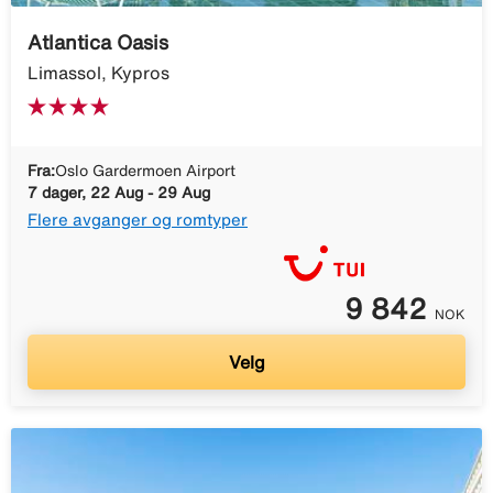
Atlantica Oasis
Limassol, Kypros
Fra:
Oslo Gardermoen Airport
7 dager, 22 Aug - 29 Aug
Flere avganger og romtyper
9 842
NOK
Velg