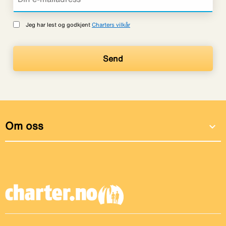
Jeg har lest og godkjent
Charters vilkår
Om oss
expand_more