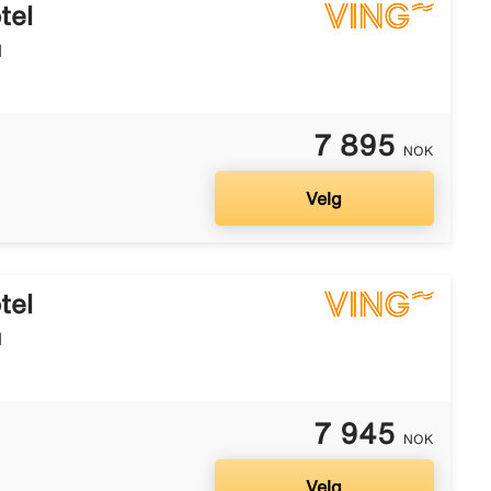
tel
l
7 895
NOK
Velg
tel
l
7 945
NOK
Velg