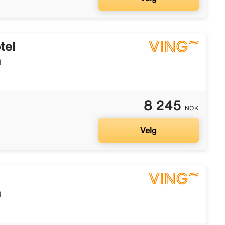
tel
l
8 245
NOK
Velg
l