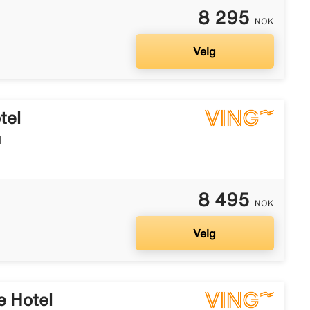
8 295
NOK
Velg
tel
l
8 495
NOK
Velg
e Hotel