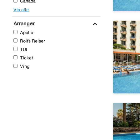
Canada
Vis alle
expand_more
Arrangør
Apollo
Rolfs Reiser
TUI
Ticket
Ving