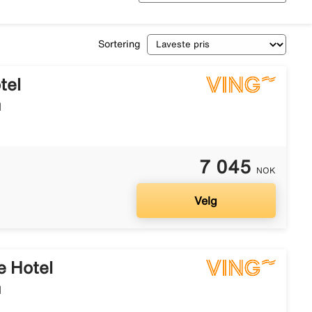
Sortering
tel
l
7 045
NOK
Velg
e Hotel
l