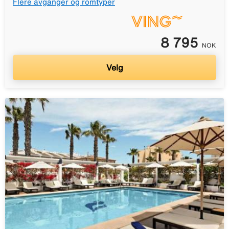
Flere avganger og romtyper
8 795
NOK
Velg