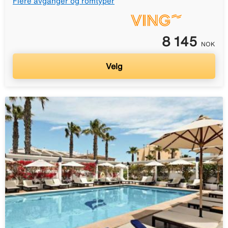
Flere avganger og romtyper
8 145
NOK
Velg