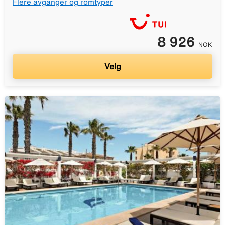
Flere avganger og romtyper
8 926
NOK
Velg