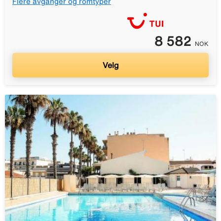
Flere avganger og romtyper
8 582
NOK
Velg