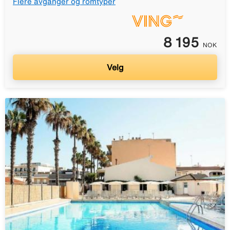
Flere avganger og romtyper
8 195
NOK
Velg