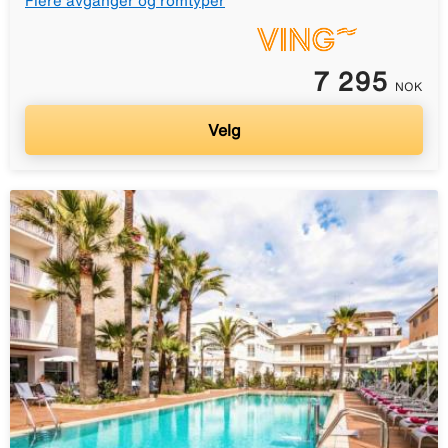
Flere avganger og romtyper
7 295
NOK
Velg