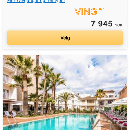
Flere avganger og romtyper
7 945
NOK
Velg