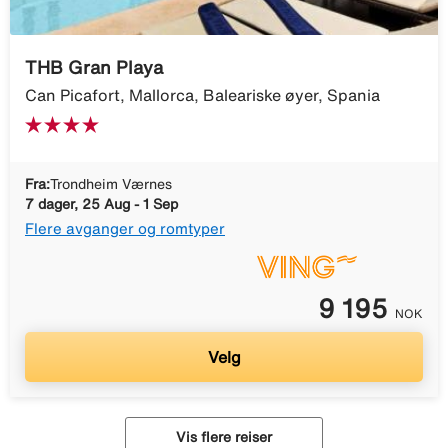
THB Gran Playa
Can Picafort, Mallorca, Baleariske øyer, Spania
Fra:
Trondheim Værnes
7 dager, 25 Aug - 1 Sep
Flere avganger og romtyper
9 195
NOK
Velg
Vis flere reiser