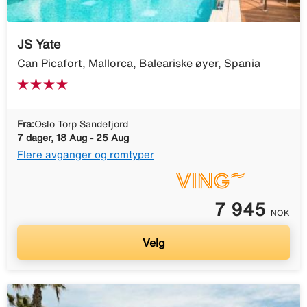
JS Yate
Can Picafort, Mallorca, Baleariske øyer, Spania
Fra:
Oslo Torp Sandefjord
7 dager, 18 Aug - 25 Aug
Flere avganger og romtyper
7 945
NOK
Velg