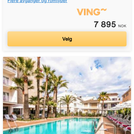
Flere avganger og romtyper
7 895
NOK
Velg