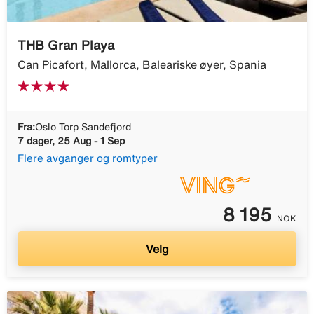
THB Gran Playa
Can Picafort, Mallorca, Baleariske øyer, Spania
Fra:
Oslo Torp Sandefjord
7 dager, 25 Aug - 1 Sep
Flere avganger og romtyper
8 195
NOK
Velg