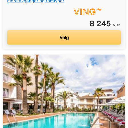
Flere avganger og romtyper
8 245
NOK
Velg