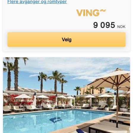
Flere avganger og romtyper
9 095
NOK
Velg