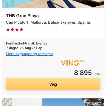
THB Gran Playa
Can Picafort, Mallorca, Baleariske øyer, Spania
Fra:
Harstad-Narvik Evenes
7 dager, 25 Aug - 1 Sep
Flere avganger og romtyper
8 895
NOK
Velg