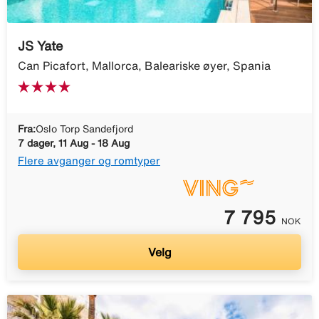
JS Yate
Can Picafort, Mallorca, Baleariske øyer, Spania
Fra:
Oslo Torp Sandefjord
7 dager, 11 Aug - 18 Aug
Flere avganger og romtyper
7 795
NOK
Velg