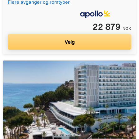
Flere avganger og romtyper
22 879
NOK
Velg