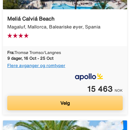
Meliá Calviá Beach
Magaluf, Mallorca, Baleariske øyer, Spania
Fra:
Tromsø Tromso/Langnes
9 dager, 16 Oct - 25 Oct
Flere avganger og romtyper
15 463
NOK
Velg