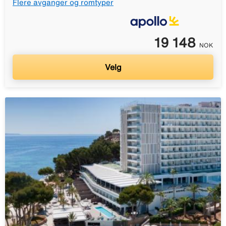
Flere avganger og romtyper
19 148
NOK
Velg