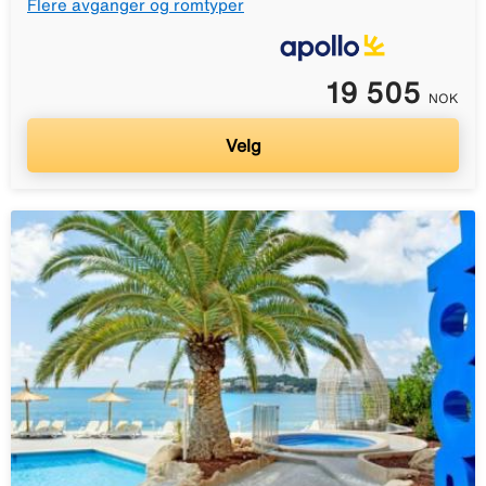
Flere avganger og romtyper
19 505
NOK
Velg