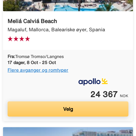
Meliá Calviá Beach
Magaluf, Mallorca, Baleariske øyer, Spania
Fra:
Tromsø Tromso/Langnes
17 dager, 8 Oct - 25 Oct
Flere avganger og romtyper
24 367
NOK
Velg