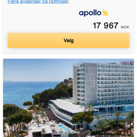
Flere avganger og romtyper
17 967
NOK
Velg