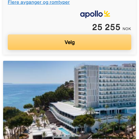
Flere avganger og romtyper
25 255
NOK
Velg