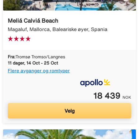
Meliá Calviá Beach
Magaluf, Mallorca, Baleariske øyer, Spania
Fra:
Tromsø Tromso/Langnes
11 dager, 14 Oct - 25 Oct
Flere avganger og romtyper
18 439
NOK
Velg