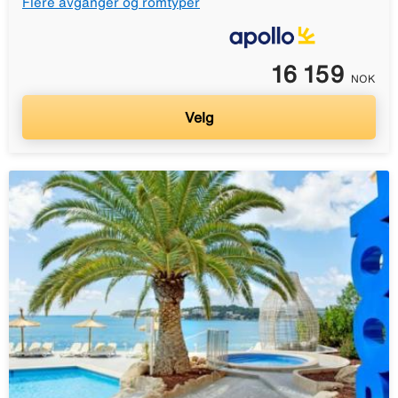
Flere avganger og romtyper
16 159
NOK
Velg