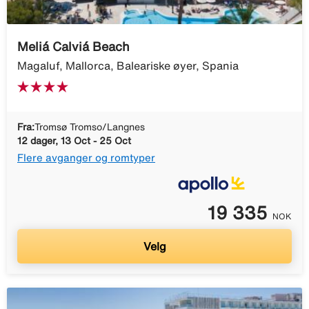
Meliá Calviá Beach
Magaluf, Mallorca, Baleariske øyer, Spania
Fra:
Tromsø Tromso/Langnes
12 dager, 13 Oct - 25 Oct
Flere avganger og romtyper
19 335
NOK
Velg