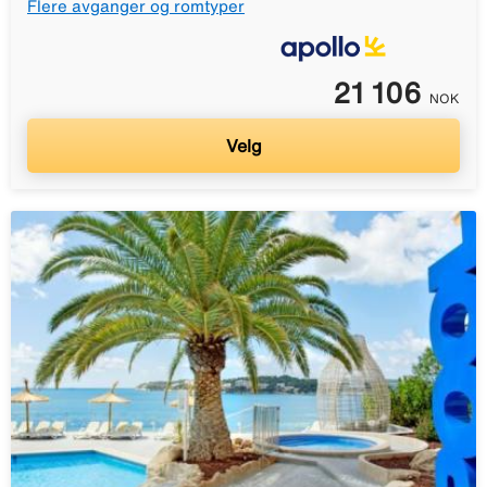
Flere avganger og romtyper
21 106
NOK
Velg