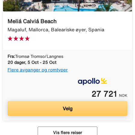
Meliá Calviá Beach
Magaluf, Mallorca, Baleariske øyer, Spania
Fra:
Tromsø Tromso/Langnes
20 dager, 5 Oct - 25 Oct
Flere avganger og romtyper
27 721
NOK
Velg
Vis flere reiser