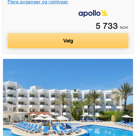
Flere avganger og romtyper
5 733
NOK
Velg