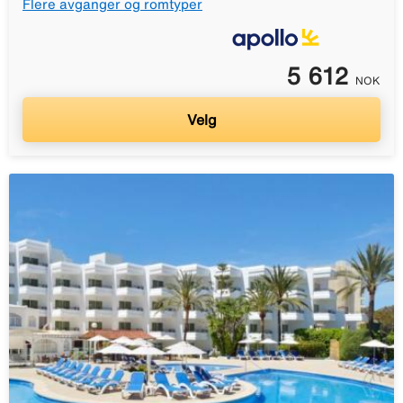
Flere avganger og romtyper
5 612
NOK
Velg