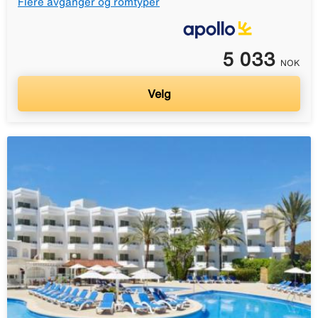
Flere avganger og romtyper
5 033
NOK
Velg