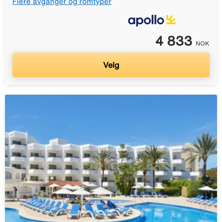
Flere avganger og romtyper
4 833
NOK
Velg