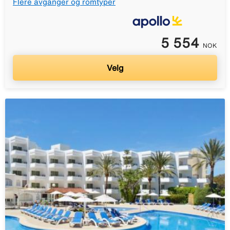
Flere avganger og romtyper
5 554
NOK
Velg