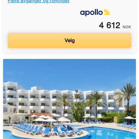
Flere avganger og romtyper
4 612
NOK
Velg