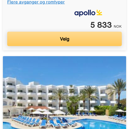
Flere avganger og romtyper
5 833
NOK
Velg