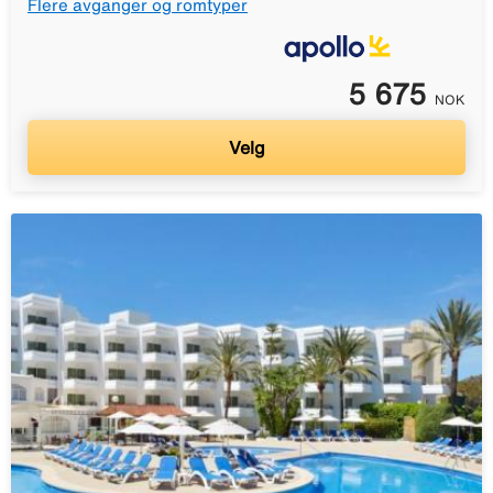
Flere avganger og romtyper
5 675
NOK
Velg