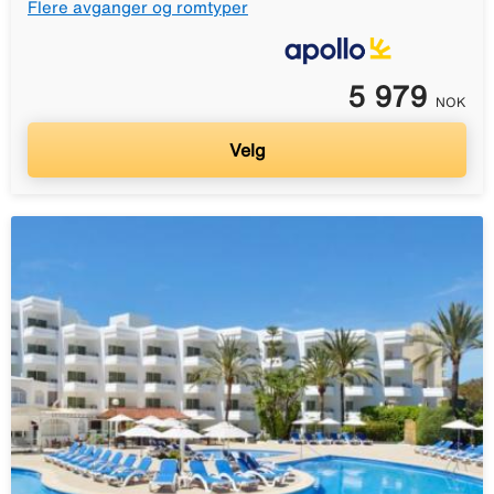
Flere avganger og romtyper
5 979
NOK
Velg