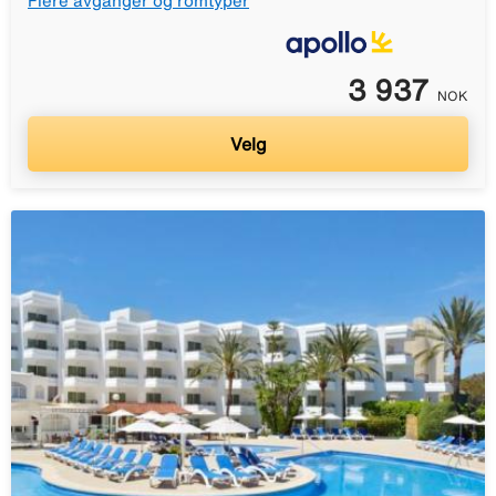
Flere avganger og romtyper
3 937
NOK
Velg