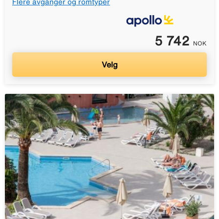
Flere avganger og romtyper
5 742
NOK
Velg