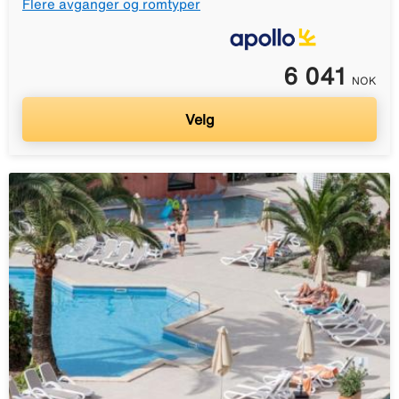
Flere avganger og romtyper
6 041
NOK
Velg