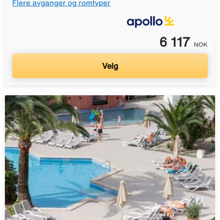
Flere avganger og romtyper
6 117
NOK
Velg