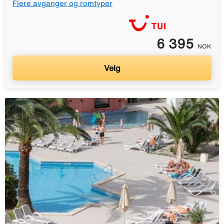
Flere avganger og romtyper
6 395
NOK
Velg