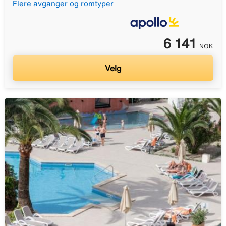
Flere avganger og romtyper
6 141
NOK
Velg