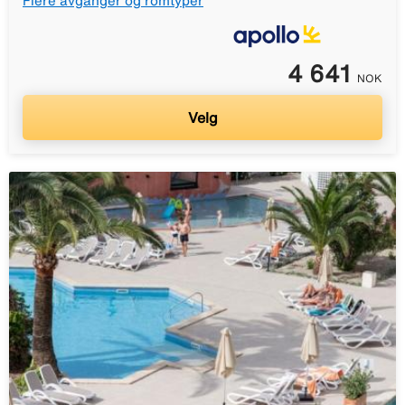
Flere avganger og romtyper
4 641
NOK
Velg