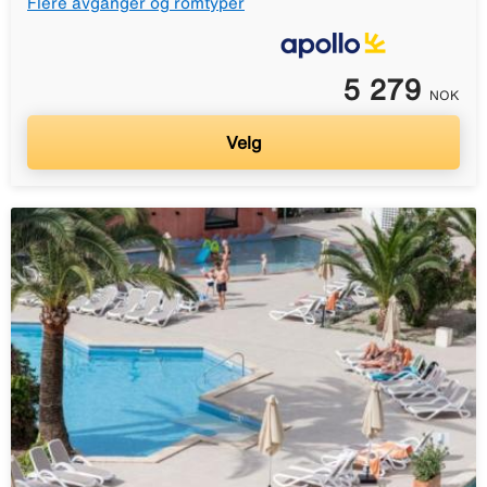
Flere avganger og romtyper
5 279
NOK
Velg