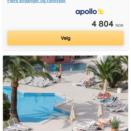
Flere avganger og romtyper
4 804
NOK
Velg