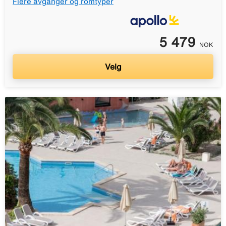
Flere avganger og romtyper
5 479
NOK
Velg