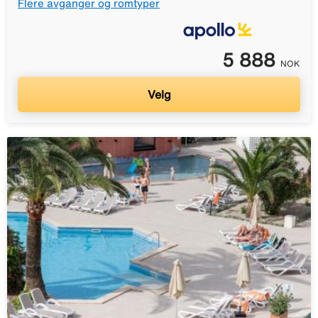
Flere avganger og romtyper
5 888
NOK
Velg