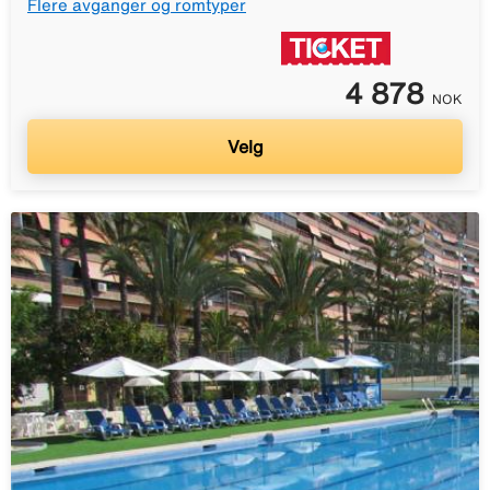
Flere avganger og romtyper
4 878
NOK
Velg