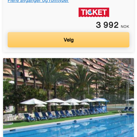
Flere avganger og romtyper
3 992
NOK
Velg