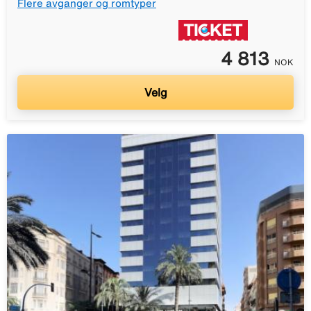
Flere avganger og romtyper
4 813
NOK
Velg