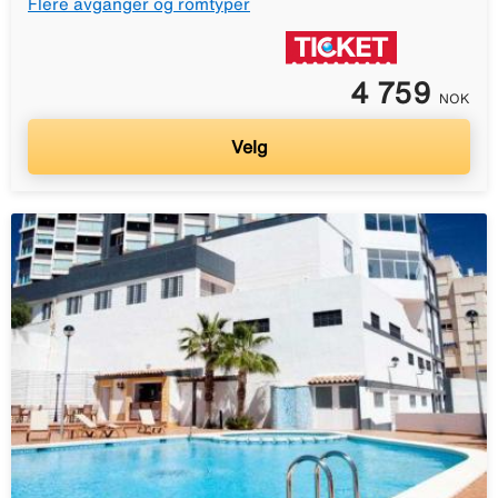
Flere avganger og romtyper
4 759
NOK
Velg