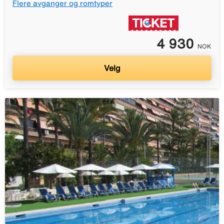
Flere avganger og romtyper
4 930
NOK
Velg