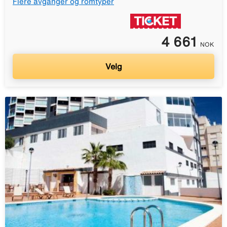
Flere avganger og romtyper
4 661
NOK
Velg