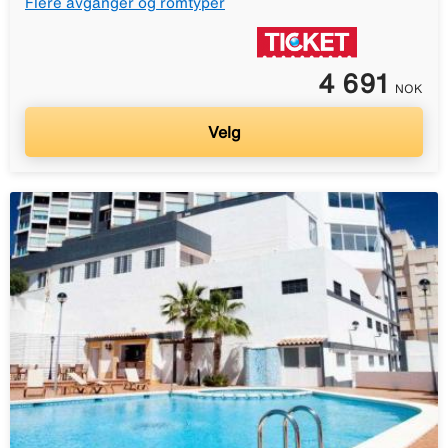
Flere avganger og romtyper
4 691
NOK
Velg