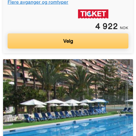
Flere avganger og romtyper
4 922
NOK
Velg