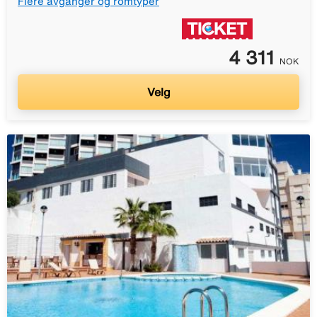
Flere avganger og romtyper
4 311
NOK
Velg