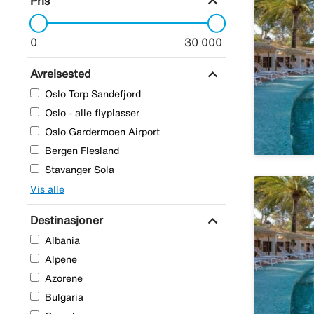
expand_more
Pris
0
30 000
expand_more
Avreisested
Oslo Torp Sandefjord
Oslo - alle flyplasser
Oslo Gardermoen Airport
Bergen Flesland
Stavanger Sola
Vis alle
expand_more
Destinasjoner
Albania
Alpene
Azorene
Bulgaria