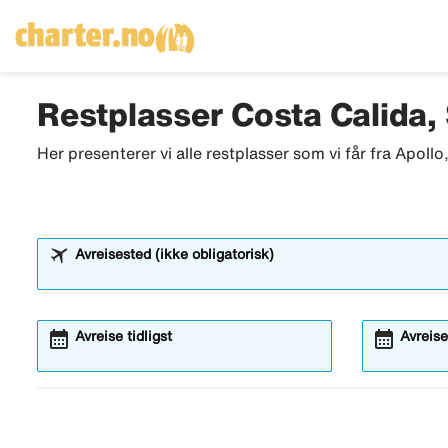
Restplasser Costa Calida,
Her presenterer vi alle restplasser som vi får fra Apoll
Avreisested (ikke obligatorisk)
calendar_month
calendar_month
Avreise tidligst
Avreise