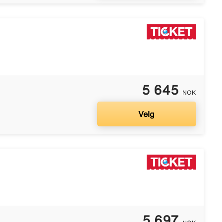
5 645
NOK
Velg
5 697