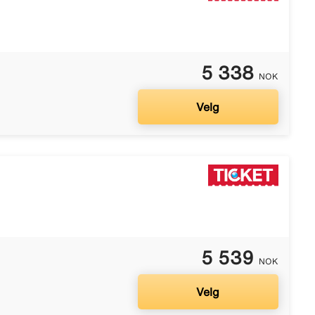
5 338
NOK
Velg
5 539
NOK
Velg