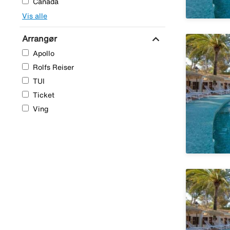
Canada
Vis alle
expand_more
Arrangør
Apollo
Rolfs Reiser
TUI
Ticket
Ving