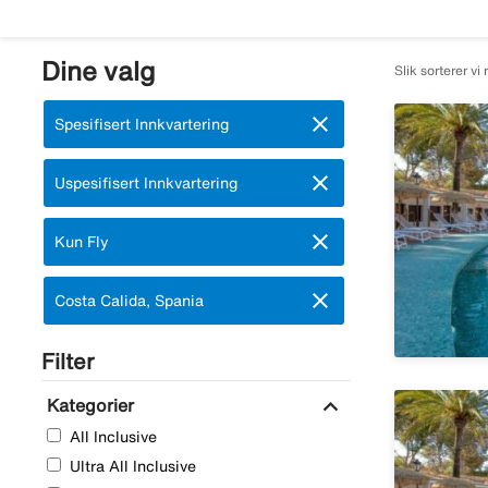
Dine valg
Slik sorterer vi 
close
Fjern:
Spesifisert Innkvartering
close
Fjern:
Uspesifisert Innkvartering
close
Fjern:
Kun Fly
close
Fjern:
Costa Calida, Spania
Filter
expand_more
Kategorier
All Inclusive
Ultra All Inclusive