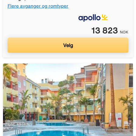
Flere avganger og romtyper
13 823
NOK
Velg