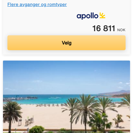
Flere avganger og romtyper
16 811
NOK
Velg