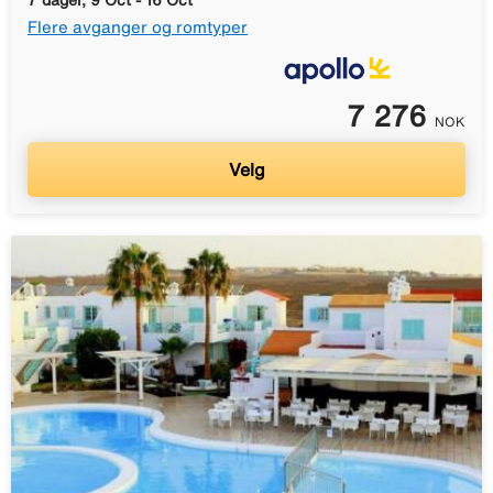
7 dager, 9 Oct - 16 Oct
Flere avganger og romtyper
7 276
NOK
Velg