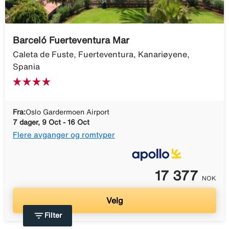
Barceló Fuerteventura Mar
Caleta de Fuste, Fuerteventura, Kanariøyene,
Spania
Fra:
Oslo Gardermoen Airport
7 dager, 9 Oct - 16 Oct
Flere avganger og romtyper
17 377
NOK
Velg
filter_list
Filter