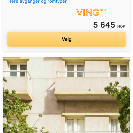
Flere avganger og romtyper
5 645
NOK
Velg