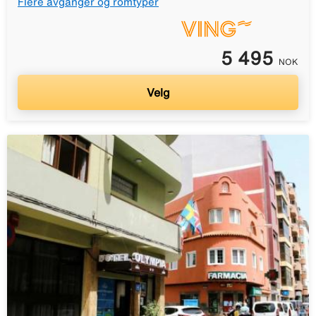
Flere avganger og romtyper
5 495
NOK
Velg