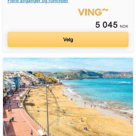
Flere avganger og romtyper
5 045
NOK
Velg