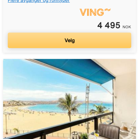
Flere avganger og romtyper
4 495
NOK
Velg