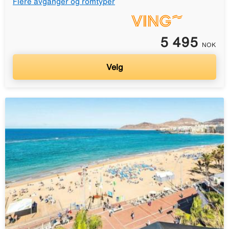
Flere avganger og romtyper
5 495
NOK
Velg