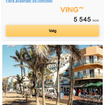
Flere avganger og romtyper
5 545
NOK
Velg