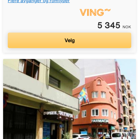
Flere avganger og romtyper
5 345
NOK
Velg