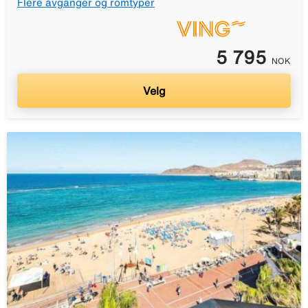
Flere avganger og romtyper
5 795
NOK
Velg