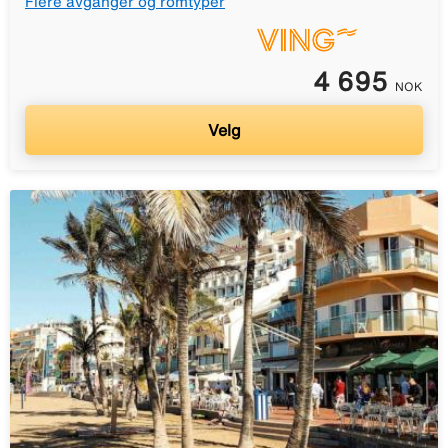
Flere avganger og romtyper
4 695
NOK
Velg