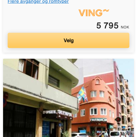
Flere avganger og romtyper
5 795
NOK
Velg