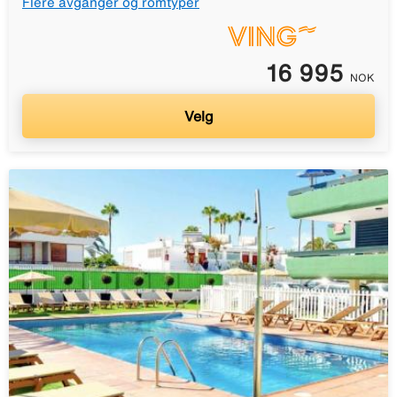
Flere avganger og romtyper
16 995
NOK
Velg