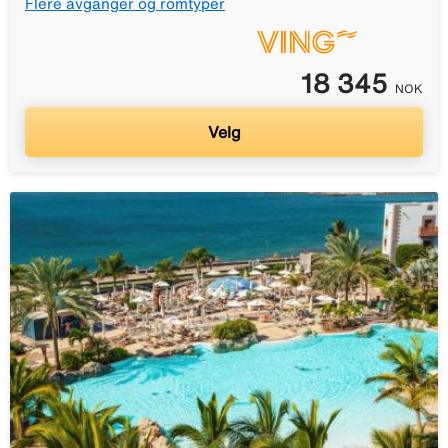
Flere avganger og romtyper
18 345
NOK
Velg