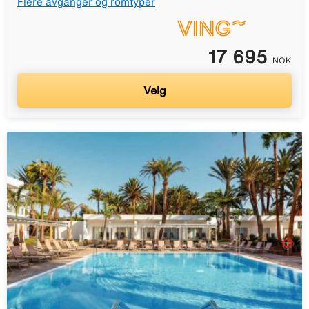
Flere avganger og romtyper
17 695
NOK
Velg