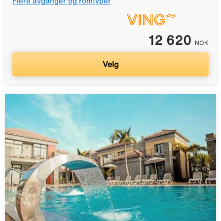
Flere avganger og romtyper
12 620
NOK
Velg