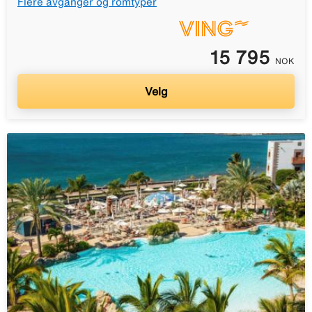
Flere avganger og romtyper
15 795
NOK
Velg