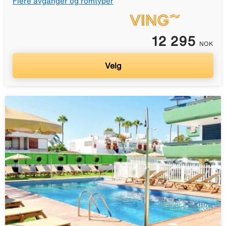
Flere avganger og romtyper
12 295
NOK
Velg