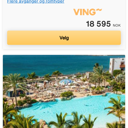
Flere avganger og romtyper
18 595
NOK
Velg