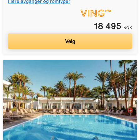
Flere avganger og romtyper
18 495
NOK
Velg