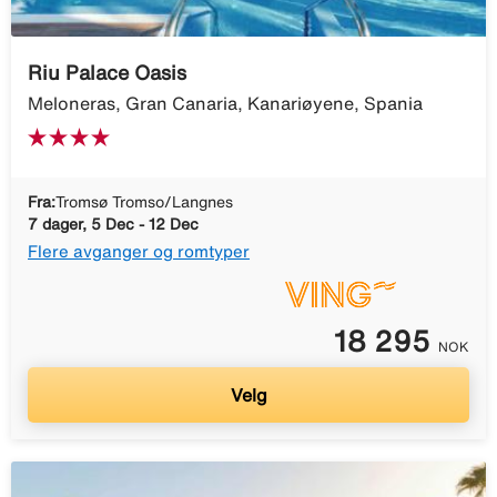
Riu Palace Oasis
Meloneras, Gran Canaria, Kanariøyene, Spania
Fra:
Tromsø Tromso/Langnes
7 dager, 5 Dec - 12 Dec
Flere avganger og romtyper
18 295
NOK
Velg