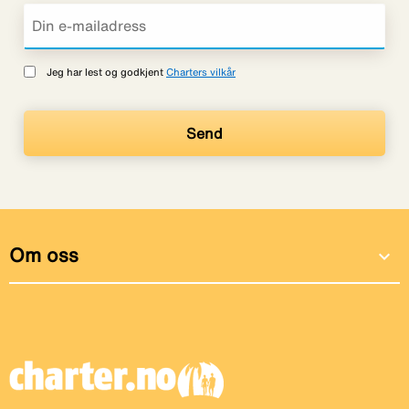
Jeg har lest og godkjent
Charters vilkår
Om oss
expand_more