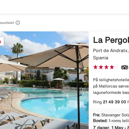

resultatet
La Pergo
g
Port de Andratx,
Spania
På leilighetshotell
på Mallorcas sørves
laguneformede bass
Ring
21 49 39 00
f
Fra:
Stavanger Sol
Bosted:
1-roms leil
7 dager, 1 May -