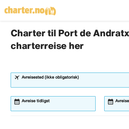
Charter til Port de Andratx
charterreise her
Avreisested (ikke obligatorisk)
calendar_month
calendar_month
Avreise tidligst
Avreise