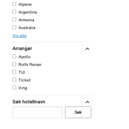
Alpene
Argentina
Armenia
Australia
Vis alle
expand_more
Arrangør
Apollo
Rolfs Reiser
TUI
Ticket
Ving
expand_more
Søk hotellnavn
Søk