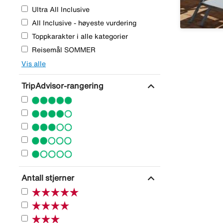
Ultra All Inclusive
All Inclusive - høyeste vurdering
Toppkarakter i alle kategorier
Reisemål SOMMER
Vis alle
expand_more
TripAdvisor-rangering
expand_more
Antall stjerner