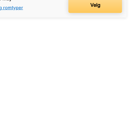
Velg
g romtyper