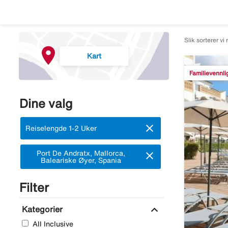
Slik sorterer vi 
Kart
Familievennli
Dine valg
close
Fjern:
Reiselengde 1-2 Uker
Fjern:
Port De Andratx, Mallorca,
close
Baleariske Øyer, Spania
Filter
expand_more
Kategorier
All Inclusive