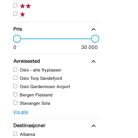
expand_more
Pris
0
30 000
expand_more
Avreisested
Oslo - alle flyplasser
Oslo Torp Sandefjord
Oslo Gardermoen Airport
Bergen Flesland
Stavanger Sola
Vis alle
expand_more
Destinasjoner
Albania