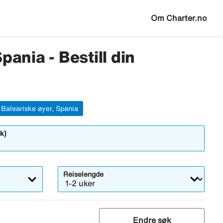
Om Charter.no
pania - Bestill din
 Baleariske øyer, Spania
k)
Reiselengde
Endre søk