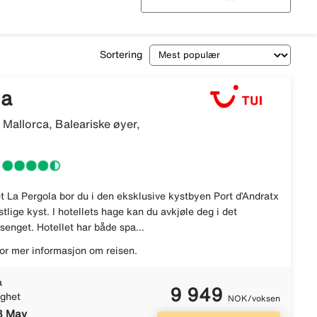
Sortering
la
 Mallorca, Baleariske øyer,
et La Pergola bor du i den eksklusive kystbyen Port d’Andratx
tlige kyst. I hotellets hage kan du avkjøle deg i det
enget. Hotellet har både spa...
or mer informasjon om reisen.
a
9 949
ighet
NOK/voksen
 8 May